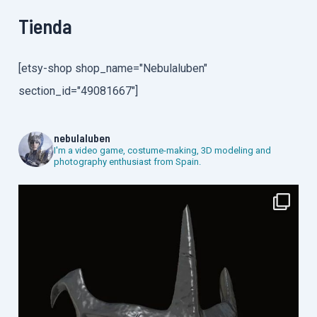
Tienda
[etsy-shop shop_name="Nebulaluben"
section_id="49081667"]
nebulaluben
I'm a video game, costume-making, 3D modeling and
photography enthusiast from Spain.