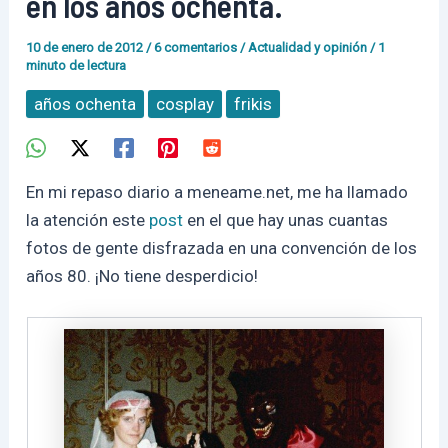
en los años ochenta.
10 de enero de 2012
/
6 comentarios
/
Actualidad y opinión
/
1
minuto de lectura
años ochenta
cosplay
frikis
En mi repaso diario a meneame.net, me ha llamado
la atención este
post
en el que hay unas cuantas
fotos de gente disfrazada en una convención de los
años 80. ¡No tiene desperdicio!