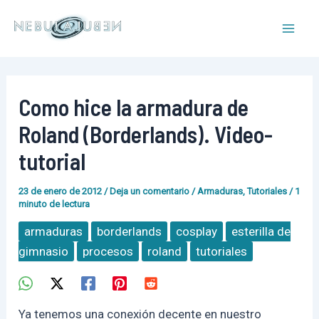
Ir
al
Mai
contenido
Men
Como hice la armadura de
Roland (Borderlands). Video-
tutorial
23 de enero de 2012
/
Deja un comentario
/
Armaduras
,
Tutoriales
/
1
minuto de lectura
armaduras
borderlands
cosplay
esterilla de
gimnasio
procesos
roland
tutoriales
Ya tenemos una conexión decente en nuestro