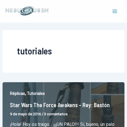
Ir
al
Mai
contenido
Men
tutoriales
,
Réplicas
Tutoriales
Star Wars The Force Awakens – Rey: Bastón
9 de mayo de 2016
/
3 comentarios
¡Hola! Hoy os traigo… ¡¡¡UN PALO!!! Sí, bueno, un palo