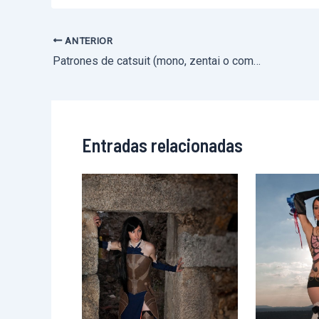
ANTERIOR
Navegación
Patrones de catsuit (mono, zentai o como queráis llamarlo) DIY
de
entradas
Entradas relacionadas