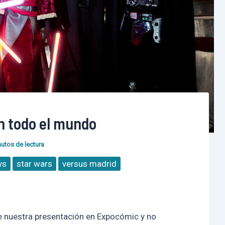
n todo el mundo
utos de lectura
ys
star wars
versus madrid
e nuestra presentación en Expocómic y no