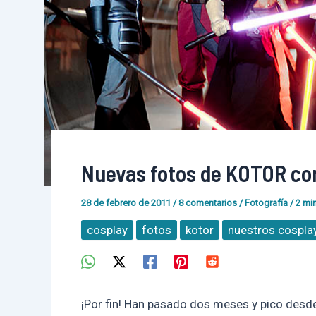
Nuevas fotos de KOTOR co
28 de febrero de 2011
/
8 comentarios
/
Fotografía
/
2 min
cosplay
fotos
kotor
nuestros cospla
¡Por fin! Han pasado dos meses y pico desd