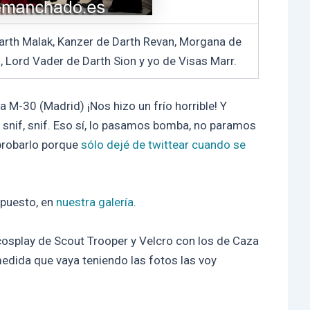
Darth Malak, Kanzer de Darth Revan, Morgana de
s, Lord Vader de Darth Sion y yo de Visas Marr.
a M-30 (Madrid) ¡Nos hizo un frío horrible! Y
snif, snif. Eso sí, lo pasamos bomba, no paramos
probarlo porque
sólo
dejé
de
twittear
cuando
se
upuesto, en
nuestra galería
.
 cosplay de Scout Trooper y Velcro con los de Caza
medida que vaya teniendo las fotos las voy