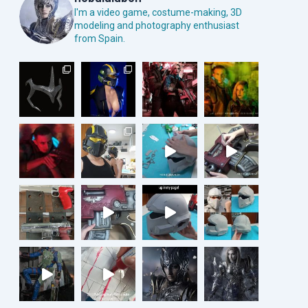
I'm a video game, costume-making, 3D
modeling and photography enthusiast
from Spain.