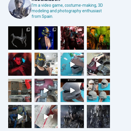
I'm a video game, costume-making, 3D
modeling and photography enthusiast
from Spain.