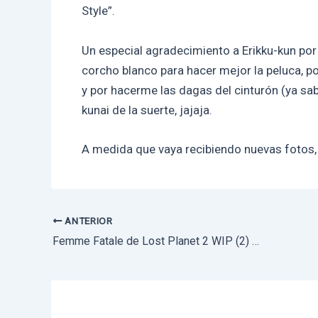
Style”.
Un especial agradecimiento a Erikku-kun po
corcho blanco para hacer mejor la peluca, p
y por hacerme las dagas del cinturón (ya sabé
kunai de la suerte, jajaja.
A medida que vaya recibiendo nuevas fotos
ANTERIOR
Navegación
Femme Fatale de Lost Planet 2 WIP (2) Vestido (por llamarlo de alguna manera)
de
entradas