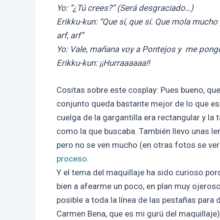
Yo: “¿Tú crees?” (Será desgraciado…)
Erikku-kun: “Que sí, que sí. Que mola mucho 
arf, arf”
Yo: Vale, mañana voy a Pontejos y me pongo
Erikku-kun: ¡¡Hurraaaaaa!!
Cositas sobre este cosplay: Pues bueno, que
conjunto queda bastante mejor de lo que e
cuelga de la gargantilla era rectangular y la
como la que buscaba. También llevo unas len
pero no se ven mucho (en otras fotos se ver
proceso
.
Y el tema del maquillaje ha sido curioso po
bien a afearme un poco, en plan muy ojeros
posible a toda la línea de las pestañas par
Carmen Bena, que es mi gurú del maquillaje). 