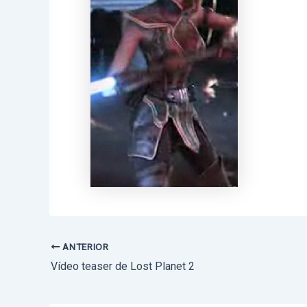
ANTERIOR
Navegación
Vídeo teaser de Lost Planet 2
de
entradas