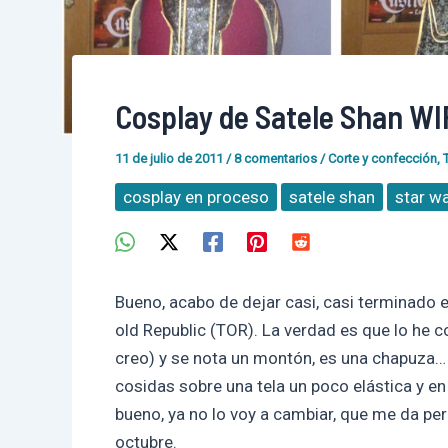
Cosplay de Satele Shan WI
11 de julio de 2011
/
8 comentarios
/
Corte y confección
,
cosplay en proceso
satele shan
star w
Bueno, acabo de dejar casi, casi terminado 
old Republic (TOR). La verdad es que lo he 
creo) y se nota un montón, es una chapuza… 
cosidas sobre una tela un poco elástica y en
bueno, ya no lo voy a cambiar, que me da p
octubre.