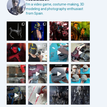
I'm a video game, costume-making, 3D
modeling and photography enthusiast
from Spain.