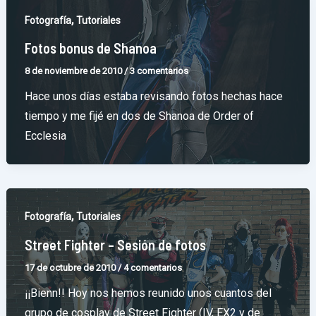
,
Fotografía
Tutoriales
Fotos bonus de Shanoa
8 de noviembre de 2010
/
3 comentarios
Hace unos días estaba revisando fotos hechas hace
tiempo y me fijé en dos de Shanoa de Order of
Ecclesia
,
Fotografía
Tutoriales
Street Fighter – Sesión de fotos
17 de octubre de 2010
/
4 comentarios
¡¡Bienn!! Hoy nos hemos reunido unos cuantos del
grupo de cosplay de Street Fighter (IV, EX2 y de