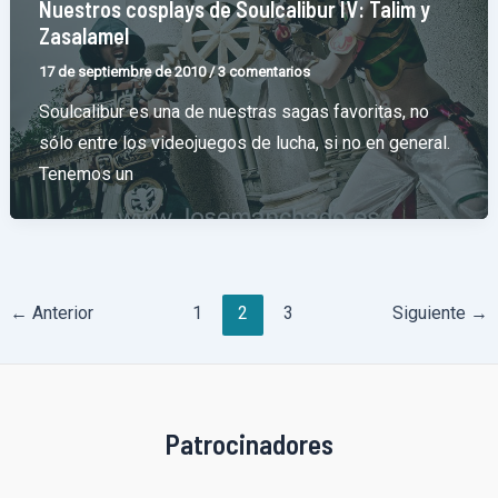
Nuestros cosplays de Soulcalibur IV: Talim y
Zasalamel
17 de septiembre de 2010
/
3 comentarios
Soulcalibur es una de nuestras sagas favoritas, no
sólo entre los videojuegos de lucha, si no en general.
Tenemos un
Paginación
←
Anterior
1
2
3
Siguiente
→
de
entradas
Patrocinadores