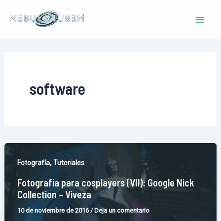
Ir
al
Mai
contenido
Men
software
,
Fotografía
Tutoriales
Fotografía para cosplayers (VII): Google Nick
Collection – Viveza
10 de noviembre de 2016
/
Deja un comentario