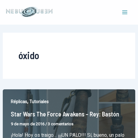
Ir
al
Mai
contenido
Men
óxido
,
Réplicas
Tutoriales
Star Wars The Force Awakens – Rey: Bastón
9 de mayo de 2016
/
3 comentarios
¡Hola! Hoy os traigo… ¡¡¡UN PALO!!! Sí, bueno, un palo