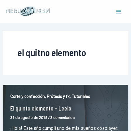
Ir
al
Mai
contenido
Men
el quitno elemento
,
,
Corte y confección
Prótesis y fx
Tutoriales
El quinto elemento – Leelo
31 de agosto de 2015
/
3 comentarios
¡Hola! Este año cumplí uno de mis sueños cosplayer: