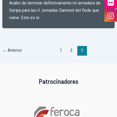
Acabo de terminar definitivamente mi armadura de
Seripa para las II Jornadas Damned del finde que
viene. Esto es lo
Paginación
←
Anterior
1
2
3
de
entradas
Patrocinadores