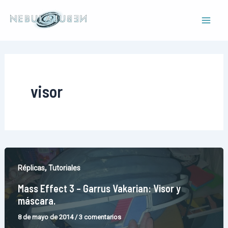
Ir
al
Mai
contenido
Men
visor
,
Réplicas
Tutoriales
Mass Effect 3 – Garrus Vakarian: Visor y
máscara.
8 de mayo de 2014
/
3 comentarios