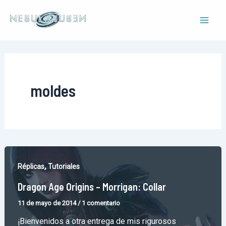
Ir
al
Mai
contenido
Men
moldes
,
Réplicas
Tutoriales
Dragon Age Origins – Morrigan: Collar
11 de mayo de 2014
/
1 comentario
¡Bienvenidos a otra entrega de mis rigurosos