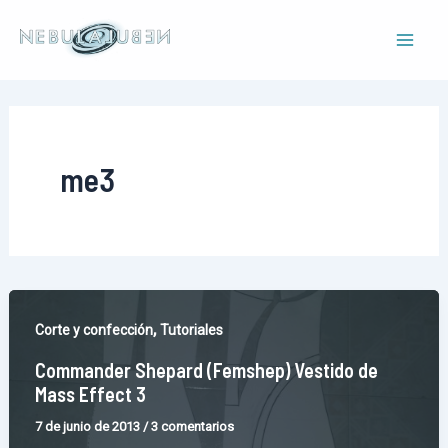
Ir
al
Mai
contenido
Men
me3
,
Corte y confección
Tutoriales
Commander Shepard (Femshep) Vestido de
Mass Effect 3
7 de junio de 2013
/
3 comentarios