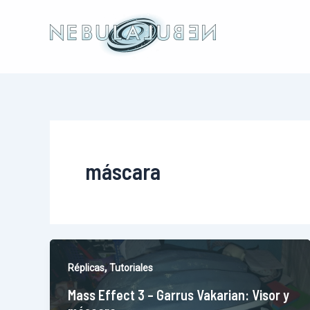
Ir
al
contenido
máscara
,
Réplicas
Tutoriales
Mass Effect 3 – Garrus Vakarian: Visor y