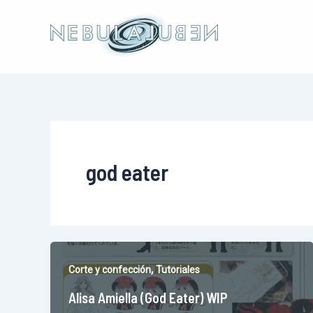
Ir
al
contenido
god eater
,
Corte y confección
Tutoriales
Alisa Amiella (God Eater) WIP