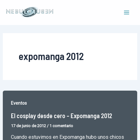
Ir
al
Mai
contenido
Men
expomanga 2012
Eventos
El cosplay desde cero – Expomanga 2012
17 de junio de 2012
/
1 comentario
Cuando estuvimos en Expomanga hubo unos chicos